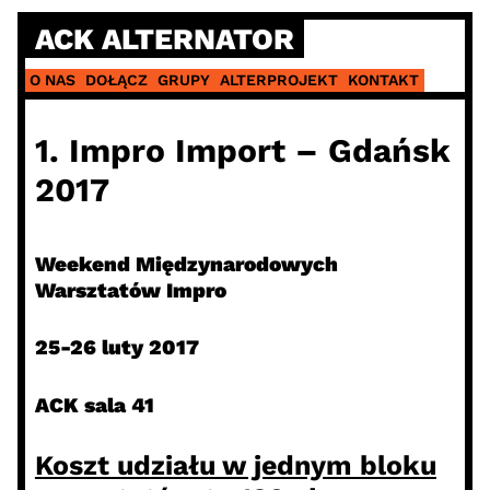
Skip
ACK ALTERNATOR
to
content
O NAS
DOŁĄCZ
GRUPY
ALTERPROJEKT
KONTAKT
1. Impro Import – Gdańsk
2017
Weekend Międzynarodowych
Warsztatów Impro
25-26 luty 2017
ACK sala 41
Koszt udziału w jednym bloku