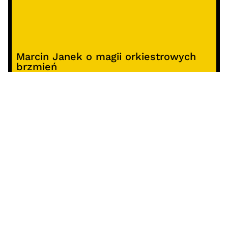
Marcin Janek o magii orkiestrowych
brzmień
Raport o stanie organizacyjnym i
kierunkach oddziaływania kultury
studenckiej w Polsce – analiza i
rekomendacje
Alterprojekt – program wsparcia
pomysłów
Koncert z okazji 30-lecia DKF „Miłość
Blondynki”