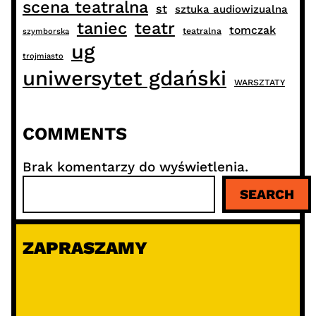
scena teatralna
st
sztuka audiowizualna
taniec
teatr
tomczak
teatralna
szymborska
ug
trojmiasto
uniwersytet gdański
WARSZTATY
COMMENTS
Brak komentarzy do wyświetlenia.
S
SEARCH
z
u
k
ZAPRASZAMY
a
j