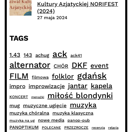
Kultury Azjatyckiej NORIFEST
(2024)
27 maja 2024
TAGS
ack
1.43
143
achug
ack41
alternator
DKF
event
CHÓR
gdańsk
FILM
folklor
filmowa
jantar
kapela
impro
improwizacje
miłość blondynki
KONCERT
menażki
muzyka
muzyczne ugięcie
mug
muzyka chóralna
muzyka klasyczna
nowe media
panop-pub
muzyka na ug
PANOPTIKUM
PRZEZROCZE
POLECANE
recenzja
relacja