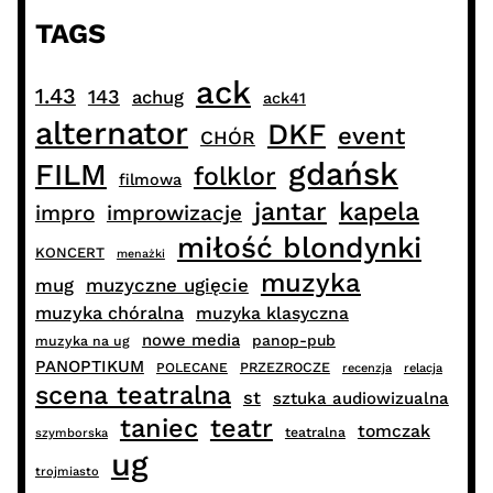
TAGS
ack
1.43
143
achug
ack41
alternator
DKF
event
CHÓR
gdańsk
FILM
folklor
filmowa
jantar
kapela
impro
improwizacje
miłość blondynki
KONCERT
menażki
muzyka
muzyczne ugięcie
mug
muzyka chóralna
muzyka klasyczna
nowe media
panop-pub
muzyka na ug
PANOPTIKUM
PRZEZROCZE
POLECANE
recenzja
relacja
scena teatralna
st
sztuka audiowizualna
taniec
teatr
tomczak
teatralna
szymborska
ug
trojmiasto