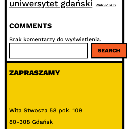
uniwersytet gdański
WARSZTATY
COMMENTS
Brak komentarzy do wyświetlenia.
S
SEARCH
z
u
k
ZAPRASZAMY
a
j
Wita Stwosza 58 pok. 109
80-308 Gdańsk