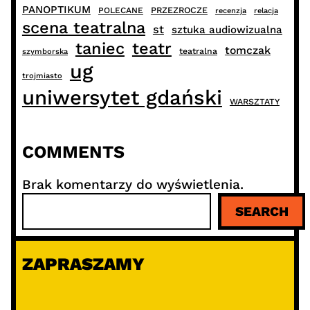
PANOPTIKUM
PRZEZROCZE
POLECANE
recenzja
relacja
scena teatralna
st
sztuka audiowizualna
taniec
teatr
tomczak
teatralna
szymborska
ug
trojmiasto
uniwersytet gdański
WARSZTATY
COMMENTS
Brak komentarzy do wyświetlenia.
S
SEARCH
z
u
k
ZAPRASZAMY
a
j