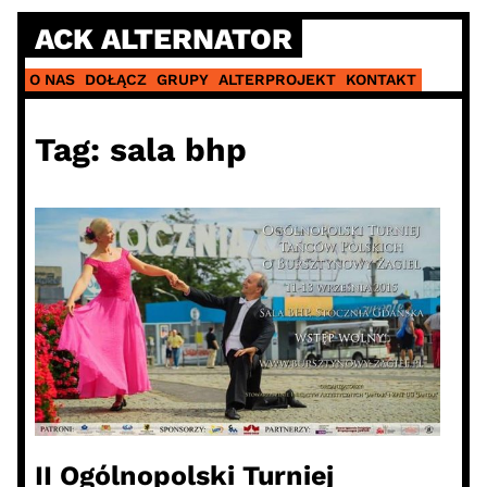
Skip
ACK ALTERNATOR
to
content
O NAS
DOŁĄCZ
GRUPY
ALTERPROJEKT
KONTAKT
Tag:
sala bhp
II Ogólnopolski Turniej