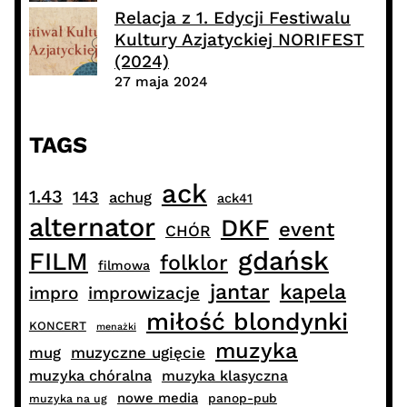
Relacja z 1. Edycji Festiwalu
Kultury Azjatyckiej NORIFEST
(2024)
27 maja 2024
TAGS
ack
1.43
143
achug
ack41
alternator
DKF
event
CHÓR
gdańsk
FILM
folklor
filmowa
jantar
kapela
impro
improwizacje
miłość blondynki
KONCERT
menażki
muzyka
muzyczne ugięcie
mug
muzyka chóralna
muzyka klasyczna
nowe media
panop-pub
muzyka na ug