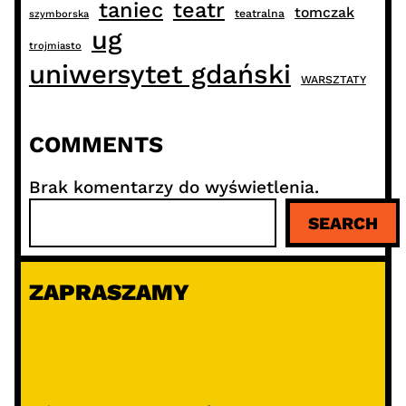
taniec
teatr
tomczak
teatralna
szymborska
ug
trojmiasto
uniwersytet gdański
WARSZTATY
COMMENTS
Brak komentarzy do wyświetlenia.
S
SEARCH
z
u
k
ZAPRASZAMY
a
j