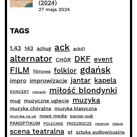
(2024)
27 maja 2024
TAGS
ack
1.43
143
achug
ack41
alternator
DKF
event
CHÓR
gdańsk
FILM
folklor
filmowa
jantar
kapela
impro
improwizacje
miłość blondynki
KONCERT
menażki
muzyka
muzyczne ugięcie
mug
muzyka chóralna
muzyka klasyczna
nowe media
panop-pub
muzyka na ug
PANOPTIKUM
PRZEZROCZE
POLECANE
recenzja
relacja
scena teatralna
st
sztuka audiowizualna