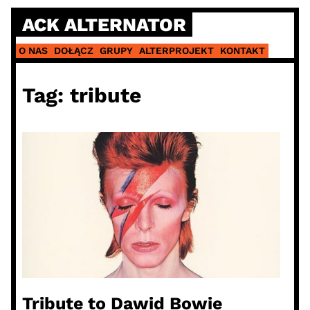
Skip
ACK ALTERNATOR
to
content
O NAS
DOŁĄCZ
GRUPY
ALTERPROJEKT
KONTAKT
Tag:
tribute
Tribute to Dawid Bowie