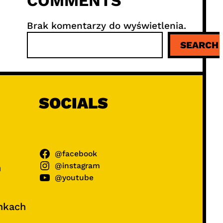
COMMENTS
Brak komentarzy do wyświetlenia.
S
SEARCH
z
u
k
a
j
SOCIALS
@facebook
@instagram
ń
@youtube
unkach