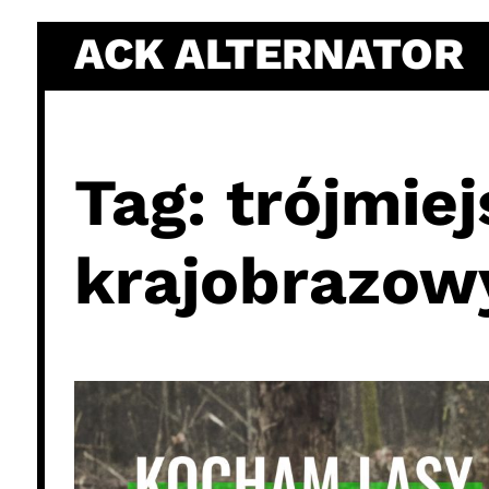
Skip
ACK ALTERNATOR
to
content
Tag:
trójmiej
krajobrazow