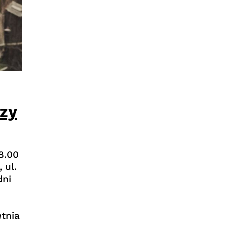
zy
18.00
 ul.
dni
etnia