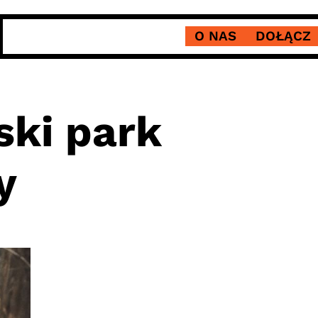
O NAS
DOŁĄCZ
ski park
y