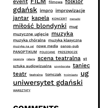
FILM
folklor
event
filmowa
gdańsk
impro
improwizacje
jantar
kapela
KONCERT
menażki
miłość blondynki
mug
muzyka
muzyczne ugięcie
muzyka chóralna
muzyka klasyczna
nowe media
panop-pub
muzyka na ug
PANOPTIKUM
PRZEZROCZE
POLECANE
scena teatralna
st
recenzja
relacja
taniec
sztuka audiowizualna
szymborska
ug
teatr
tomczak
teatralna
trojmiasto
uniwersytet gdański
WARSZTATY