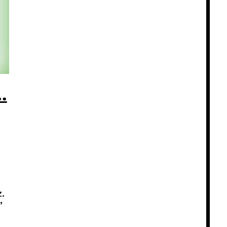
…
.
”