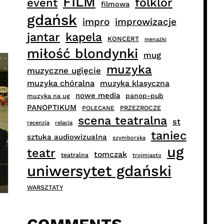
FILM
folklor
event
filmowa
gdańsk
impro
improwizacje
jantar
kapela
KONCERT
menażki
miłość blondynki
mug
muzyka
muzyczne ugięcie
muzyka chóralna
muzyka klasyczna
nowe media
panop-pub
muzyka na ug
PANOPTIKUM
PRZEZROCZE
POLECANE
scena teatralna
st
recenzja
relacja
taniec
sztuka audiowizualna
szymborska
ug
teatr
tomczak
teatralna
trojmiasto
uniwersytet gdański
WARSZTATY