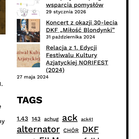
wsparcia pomysłów
29 stycznia 2026
Koncert z okazji 30-lecia
DKF „Miłość Blondynki”
31 października 2024
Relacja z 1. Edycji
Festiwalu Kultury
Azjatyckiej NORIFEST
(2024)
27 maja 2024
.
TAGS
e
ack
1.43
143
achug
ack41
ny
alternator
DKF
CHÓR