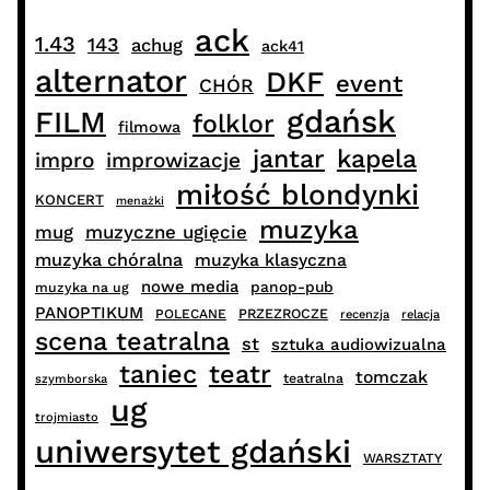
ack
1.43
143
achug
ack41
alternator
DKF
event
CHÓR
gdańsk
FILM
folklor
filmowa
jantar
kapela
impro
improwizacje
miłość blondynki
KONCERT
menażki
muzyka
muzyczne ugięcie
mug
muzyka chóralna
muzyka klasyczna
nowe media
panop-pub
muzyka na ug
PANOPTIKUM
PRZEZROCZE
POLECANE
recenzja
relacja
scena teatralna
st
sztuka audiowizualna
taniec
teatr
tomczak
teatralna
szymborska
ug
trojmiasto
uniwersytet gdański
WARSZTATY