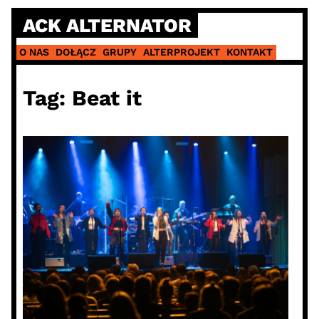
Skip
ACK ALTERNATOR
to
content
O NAS
DOŁĄCZ
GRUPY
ALTERPROJEKT
KONTAKT
Tag:
Beat it