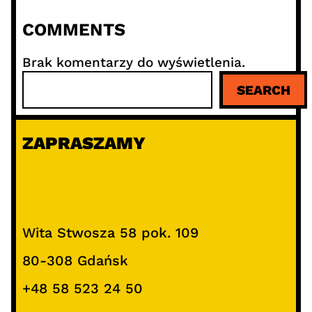
COMMENTS
Brak komentarzy do wyświetlenia.
S
SEARCH
z
u
k
ZAPRASZAMY
a
j
Wita Stwosza 58 pok. 109
80-308 Gdańsk
+48 58 523 24 50