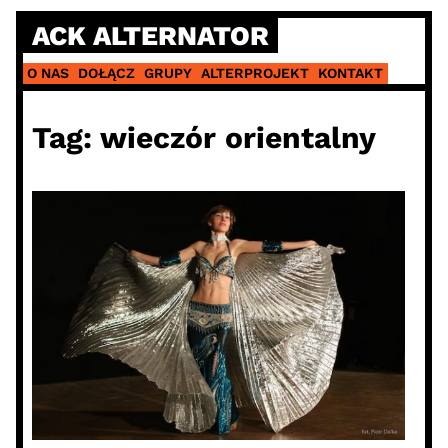
Skip
ACK ALTERNATOR
to
content
O NAS
DOŁĄCZ
GRUPY
ALTERPROJEKT
KONTAKT
Tag:
wieczór orientalny