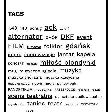
TAGS
ack
1.43
143
achug
ack41
alternator
DKF
event
CHÓR
gdańsk
FILM
folklor
filmowa
jantar
kapela
impro
improwizacje
miłość blondynki
KONCERT
menażki
muzyka
muzyczne ugięcie
mug
muzyka chóralna
muzyka klasyczna
nowe media
panop-pub
muzyka na ug
PANOPTIKUM
PRZEZROCZE
POLECANE
recenzja
relacja
scena teatralna
st
sztuka audiowizualna
taniec
teatr
tomczak
teatralna
szymborska
ug