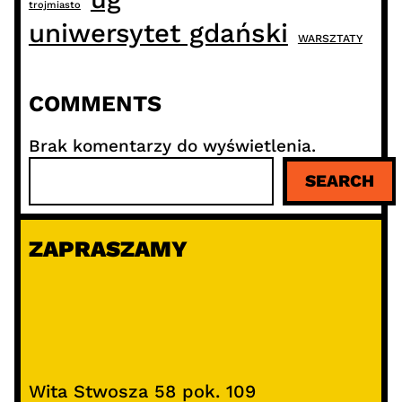
trojmiasto
uniwersytet gdański
WARSZTATY
COMMENTS
Brak komentarzy do wyświetlenia.
S
SEARCH
z
u
k
ZAPRASZAMY
a
j
Wita Stwosza 58 pok. 109