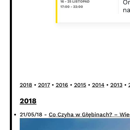
Or
16 - 25 LISTOPAD
17:00
-
22:00
na
2018
•
2017
•
2016
•
2015
•
2014
•
2013
•
2018
21/05/18
-
Co Czyha w Głębinach? – Wie