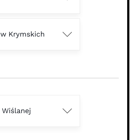
rów Krymskich
 Wiślanej