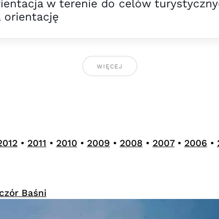
ientacja w terenie do celów turystyczn
 orientację
WIĘCEJ
2012
•
2011
•
2010
•
2009
•
2008
•
2007
•
2006
•
czór Baśni