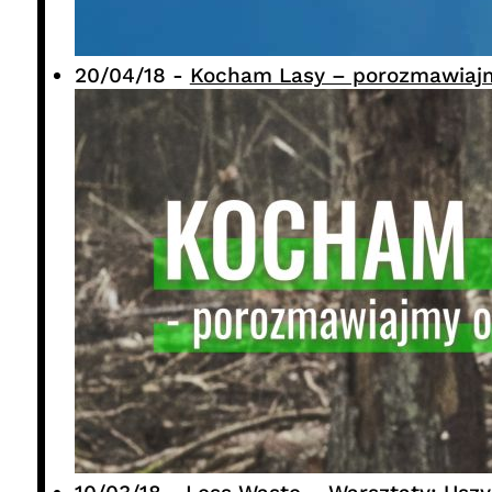
20/04/18
-
Kocham Lasy – porozmawiajmy