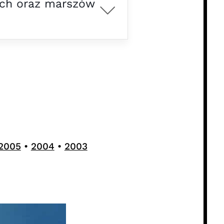
ych oraz marszów
2005
•
2004
•
2003