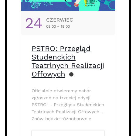
24
CZERWIEC
08:00 – 18:00
PSTRO: Przegląd
Studenckich
Teatrlnych Realizacji
Offowych
Oficjalnie otwieramy nabór
zgłoszeń do trzeciej edycji
PSTRO! – Przeglądu Studenckich
Teatrlnych Realizacji Offowych
Znów będzie różnobarwnie,
twórczo i offowo! Na zgłoszenia
czekamy do 24 czerwca 2025