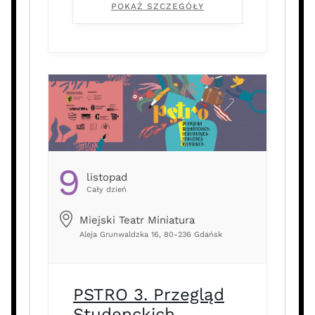
POKAŻ SZCZEGÓŁY
loty. Niestety nie możemy
wystawić sztuki bez niego ani go
zastąpić. Bardzo wszystkich
przepraszamy za zaistniałą
sytuację. Otrzymacie Państwo
zwrot za bilety w przeciągu
kilku dni. *** „Lilije” […] …
9
Listopad
Cały dzień
Miejski Teatr Miniatura
Aleja Grunwaldzka 16, 80-236 Gdańsk
PSTRO 3. Przegląd
Studenckich