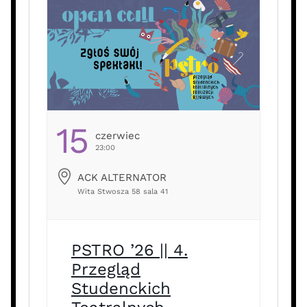
pobudzać […] …
15
Czerwiec
23:00
ACK ALTERNATOR
Wita Stwosza 58 sala 41
PSTRO ’26 || 4.
Przegląd
Studenckich