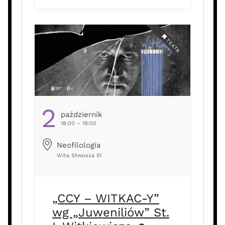
egzotyczne kraje (Nowa Gwinea,
Australia, Cejlon) z etnografem
Bronisławem Malinowskim.
Główny bohater – Karmazyniello
TEATR
[…] …
2
Październik
18:00 – 19:00
Neofilologia
Wita Stwosza 51
„CCY – WITKAC-Y”
wg „Juweniliów” St.