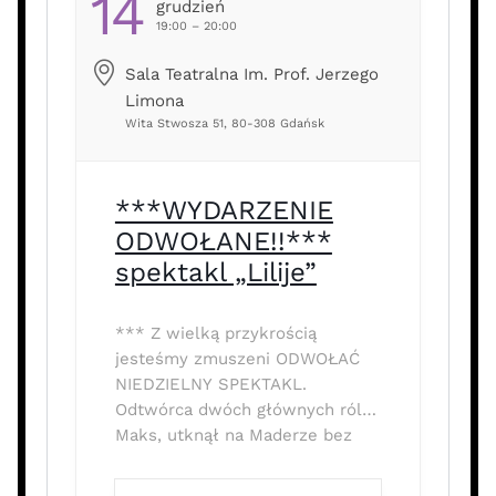
14
Grudzień
19:00 – 20:00
Sala Teatralna Im. Prof. Jerzego
Limona
Wita Stwosza 51, 80-308 Gdańsk
***WYDARZENIE
ODWOŁANE!!***
spektakl „Lilije”
*** Z wielką przykrością
jesteśmy zmuszeni ODWOŁAĆ
NIEDZIELNY SPEKTAKL.
Odtwórca dwóch głównych ról,
Maks, utknął na Maderze bez
możliwości powrotu – z powodu
złej pogody odwołano wszystkie