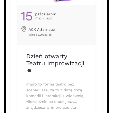
15
Październik
17:30 – 19:00
ACK Alternator
Wita Stwosza 58
Dzień otwarty
Teatru Improwizacji
Impro to forma teatru bez
scenariusza, za to z dużą dozą
komedii i interakcji z widownią.
Niezależnie co studiujesz,
znajdziesz w impro coś dla