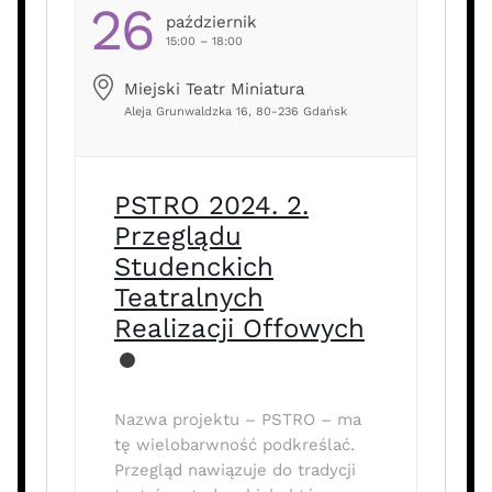
26
Październik
15:00 – 18:00
Miejski Teatr Miniatura
Aleja Grunwaldzka 16, 80-236 Gdańsk
PSTRO 2024. 2.
Przeglądu
Studenckich
Teatralnych
Realizacji Offowych
Nazwa projektu – PSTRO – ma
tę wielobarwność podkreślać.
Przegląd nawiązuje do tradycji