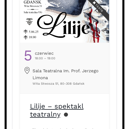
miesza się […] …
TEATR
5
Czerwiec
18:00 – 19:00
Sala Teatralna Im. Prof. Jerzego
Limona
Wita Stwosza 51, 80-308 Gdańsk
Lilije – spektakl
teatralny