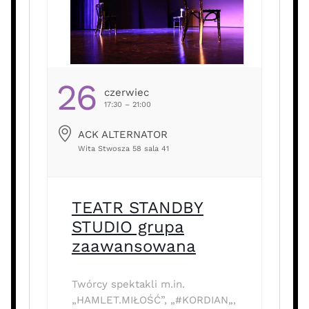
26
Czerwiec
17:30 – 21:00
ACK ALTERNATOR
Wita Stwosza 58 sala 41
TEATR STANDBY
STUDIO grupa
zaawansowana
Twórcy spektakli m.in.
„HAMLET.MIŁOŚĆ”, „#KORDIAN„,