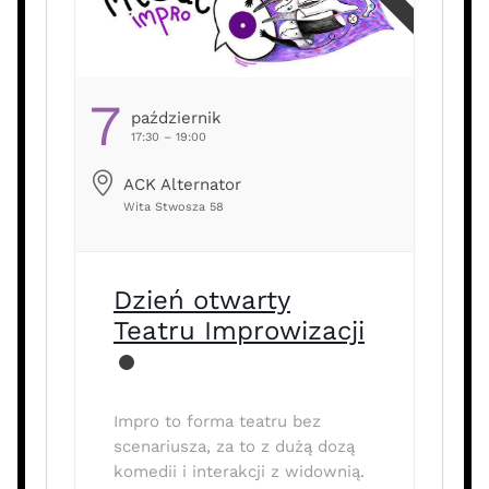
7
Październik
17:30 – 19:00
ACK Alternator
Wita Stwosza 58
Dzień otwarty
Teatru Improwizacji
Impro to forma teatru bez
scenariusza, za to z dużą dozą
komedii i interakcji z widownią.