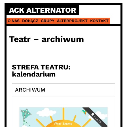
ACK ALTERNATOR
O NAS
DOŁĄCZ
GRUPY
ALTERPROJEKT
KONTAKT
Teatr – archiwum
STREFA TEATRU:
kalendarium
ARCHIWUM
TEATR