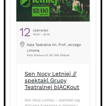
Czekaliśmy właśnie na CIEBIE!!
Kogo szukamy?
[…] …
12
Czerwiec
19:00 – 20:30
Sala Teatralna Im. Prof. Jerzego
Limona
Wita Stwosza 51, 80-308 Gdańsk
Sen Nocy Letniej //
spektakl Grupy
Teatralnej blACKout
Sen Nocy Letniej – spektakl wg
Williama Szekspira w Gdańsku